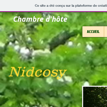
Ce site a été conçu sur la plateforme de créati
Chambre d'hôte
ACCUEIL
Nidcosy