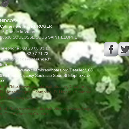
NIDCOSY
Catherine et Patrick ROGER
16 Rue de la Villion
88630 SOULOSSE SOUS SAINT ELOPHE
Telephone :
​03 29 06 93 17
06 82 77 71 73
Email :
nidcosy@orange.fr
lien:
<a
href="
http://www.chambresdhotes.org/Detailed/108
995.html
">Nidcosy Soulosse Sous St Elophe.</a>
<a
href="
http://www.chambresdhotes.org/Chambres_
D_Hotes/Vosges_Chambres_D_Hotes/
">Chambre
D'Hotes Vosges</a>.
<a
href="http://www.chambresdhotes.org/Gites/Vosge
s_Gites/">Vosges Gite</a>