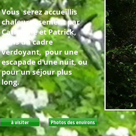
Vous serez accueillis
chaleureusement par
Catherine et Patrick,
dans un cadre
verdoyant, pour une
escapade d'une nuit, ou
pour un séjour plus
long.
à visiter
Photos des environs